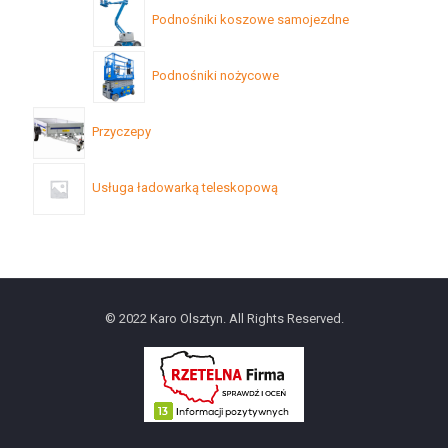
Podnośniki koszowe samojezdne
Podnośniki nożycowe
Przyczepy
Usługa ładowarką teleskopową
© 2022 Karo Olsztyn. All Rights Reserved.