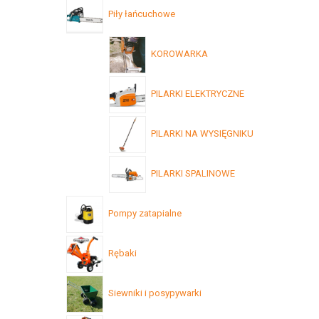
Piły łańcuchowe
KOROWARKA
PILARKI ELEKTRYCZNE
PILARKI NA WYSIĘGNIKU
PILARKI SPALINOWE
Pompy zatapialne
Rębaki
Siewniki i posypywarki