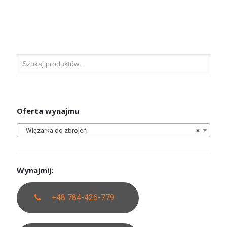
Oferta wynajmu
Wiązarka do zbrojeń
×
Wynajmij:
+48 784-426-779