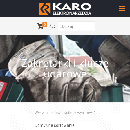
0
Zakrętarki i klucze
udarowe
Wyświetlanie wszystkich wyników: 3