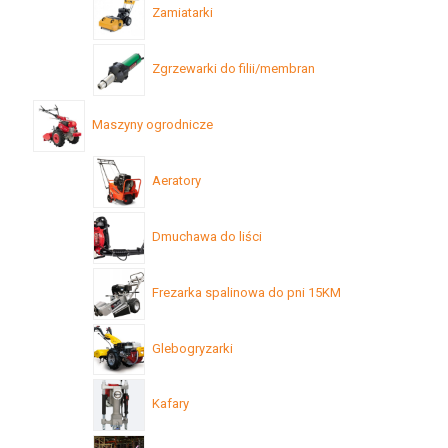
Zamiatarki
Zgrzewarki do filii/membran
Maszyny ogrodnicze
Aeratory
Dmuchawa do liści
Frezarka spalinowa do pni 15KM
Glebogryzarki
Kafary